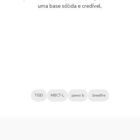
uma base sólida e credível.
TISEI
MBCT-L
paws b
.breathe