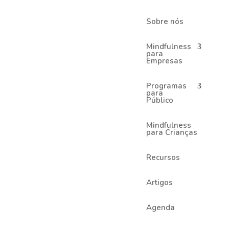
Sobre nós
Mindfulness
para
Empresas
Recent Posts
Programas
para
Mindful Leaders – 11 Nov
Público
2026
Mindfulness
Mindfulness para a Vida |
para Crianças
Programa Online – 29
Outubro 2026
Recursos
Parar para depois
Artigos
Acelerar
Estudio da Alma em Yale
Agenda
Depois das 18h é que