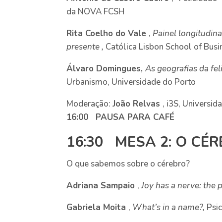
da NOVA FCSH
Rita Coelho do Vale
,
Painel longitudina
presente
,
Católica Lisbon School of Busi
Álvaro Domingues,
As geografias da fel
Urbanismo, Universidade do Porto
Moderação:
João Relvas
, i3S, Universi
16:00 PAUSA PARA CAFÉ
16:30 MESA 2: O CÉR
O que sabemos sobre o cérebro?
Adriana Sampaio
,
Joy has a nerve: the
Gabriela Moita
,
What’s in a name?,
Psic