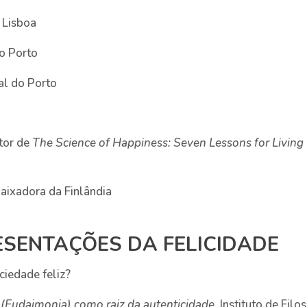
e Lisboa
do Porto
al do Porto
utor de
The Science of Happiness: Seven Lessons for Living
aixadora da Finlândia
ESENTAÇÕES DA FELICIDADE
iedade feliz?
” (Eudaimonia) como raiz da autenticidade,
Instituto de Filo