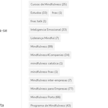
Cursos de Mindfulness
(25)
Estudos
(33)
fnac
(1)
fnac talk
(1)
Inteligencia Emocional
(33)
a-se
Liderança Mindful
(7)
Mindfulness
(99)
Mindfulness4Companies
(34)
mindfulness catolica
(1)
mindfulness fnac
(1)
Mindfulness inter-empresas
(7)
Mindfulness para Empresas
(77)
Mindfulness Porto
(66)
rta
Programa de Mindfulness
(43)