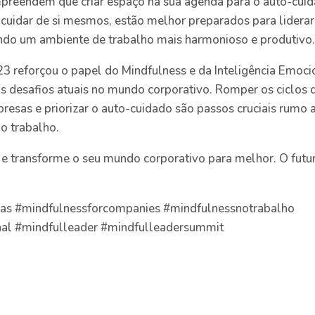
mpreendem que criar espaço na sua agenda para o auto-cui
cuidar de si mesmos, estão melhor preparados para liderar
iando um ambiente de trabalho mais harmonioso e produtivo
 reforçou o papel do Mindfulness e da Inteligência Emoci
s desafios atuais no mundo corporativo. Romper os ciclos 
resas e priorizar o auto-cuidado são passos cruciais rumo 
no trabalho.
 e transforme o seu mundo corporativo para melhor. O futur
as #mindfulnessforcompanies #mindfulnessnotrabalho
onal #mindfulleader #mindfulleadersummit