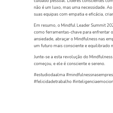
cuidado pessoal. Líderes conscientes co
não é um luxo, mas uma necessidade. Ao 
suas equipas com empatia e eficácia, cr
Em resumo, o Mindful Leader Summit 2023
como ferramentas-chave para enfrentar o
ansiedade, abraçar o Mindfulness nas emp
um futuro mais consciente e equilibrado 
Junte-se a esta revolução do Mindfulness
começou, e ele é consciente e sereno.
#estudiodaalma #mindfulnessnasempres
#felicidadetrabalho #inteligenciaemoci