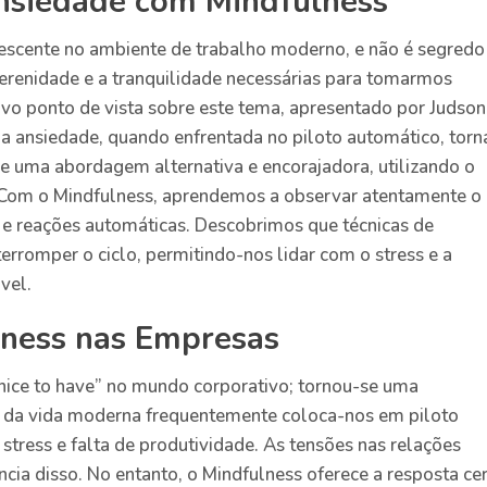
nsiedade com Mindfulness
rescente no ambiente de trabalho moderno, e não é segredo
serenidade e a tranquilidade necessárias para tomarmos
ovo ponto de vista sobre este tema, apresentado por Judson
a ansiedade, quando enfrentada no piloto automático, torn
e uma abordagem alternativa e encorajadora, utilizando o
. Com o Mindfulness, aprendemos a observar atentamente o
s e reações automáticas. Descobrimos que técnicas de
erromper o ciclo, permitindo-nos lidar com o stress e a
vel.
lness nas Empresas
nice to have” no mundo corporativo; tornou-se uma
o da vida moderna frequentemente coloca-nos em piloto
stress e falta de produtividade. As tensões nas relações
ia disso. No entanto, o Mindfulness oferece a resposta ce