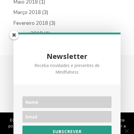
Maio 2018
(1)
Março 2018
(3)
Fevereiro 2018
(3)
Janeiro 2018
(1)
Newsletter
Receba novidades e presentes de
Mindfulness
Política de Privacidade
Subscreva a newsletter!
Este site utiliza cookies para permitir uma melhor experiência
por parte do utilizador. Ao navegar no site estará a consentir a
SUBSCREVER
sua utilização.